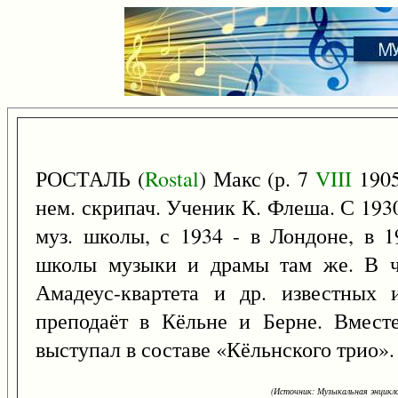
РОСТАЛЬ (
Rostal
) Макс (р. 7
VIII
1905
нем. скрипач. Ученик К. Флеша. С 19
муз. школы, с 1934 - в Лондоне, в 
школы музыки и драмы там же. В чи
Амадеус-квартета и др. известных 
преподаёт в Кёльне и Берне. Вмес
выступал в составе «Кёльнского трио».
(Источник: Музыкальная энцикло