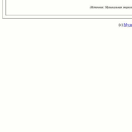
(Источник: Музыкальная энцикло
(с)
Музы