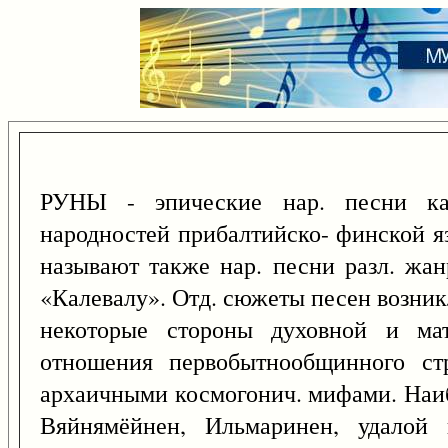
РУНЫ - эпические нар. песни кар
народностей прибалтийско- финской яз
называют также нар. песни разл. жа
«Калевалу». Отд. сюжеты песен возник
некоторые стороны духовной и мат
отношения первобытнообщинного стр
архаичными космогонич. мифами. Наибо
Вяйнямёйнен, Ильмаринен, удалой