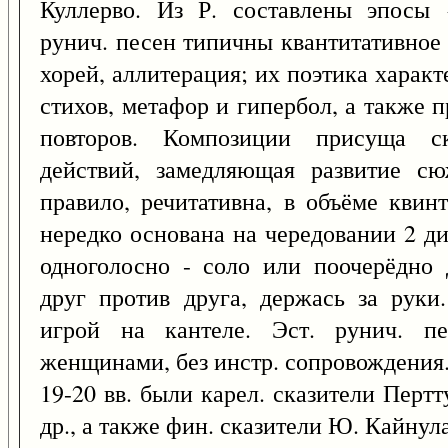
Куллерво. Из Р. составлены эпосы 
рунич. песен типичны квантитативное
хорей, аллитерация; их поэтика харак
стихов, метафор и гипербол, а также 
повторов. Композиции присуща ска
действий, замедляющая развитие сю
правило, речитативна, в объёме квин
нередко основана на чередовании 2 ди
одноголосно - соло или поочерёдно
друг против друга, держась за руки
игрой на кантеле. Эст. рунич. п
женщинами, без инстр. сопровождения
19-20 вв. были карел. сказители Пер
др., а также фин. сказители Ю. Кайнул