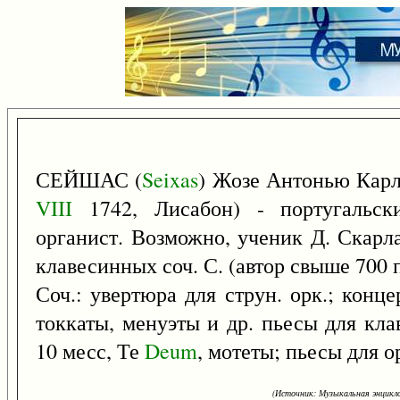
СЕЙШАС (
Seixas
) Жозе Антонью Кар
VIII
1742, Лисабон) - португальск
органист. Возможно, ученик Д. Скарла
клавесинных соч. С. (автор свыше 700 п
Соч.: увертюра для струн. орк.; конце
токкаты, менуэты и др. пьесы для клав
10 месс, Те
Deum
, мотеты; пьесы для о
(Источник: Музыкальная энцикло