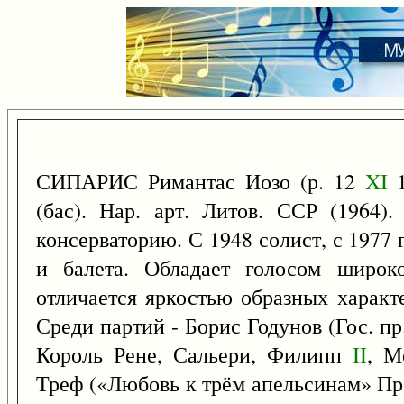
СИПАРИС Римантас Иозо (р. 12
XI
1
(бас). Нар. арт. Литов. ССР (1964
консерваторию. С 1948 солист, с 1977 
и балета. Обладает голосом широко
отличается яркостью образных характ
Среди партий - Борис Годунов (Гос. п
Король Рене, Сальери, Филипп
II
, М
Треф («Любовь к трём апельсинам» Пр