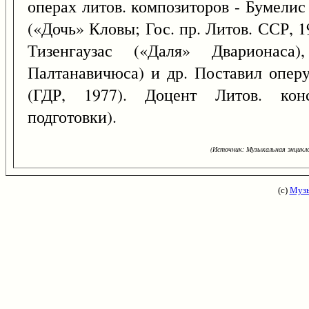
операх литов. композиторов - Бумели
(«Дочь» Кловы; Гос. пр. Литов. ССР, 
Тизенгаузас («Даля» Дварионаса
Палтанавичюса) и др. Поставил опер
(ГДР, 1977). Доцент Литов. конс
подготовки).
(Источник: Музыкальная энцикло
(с)
Музы