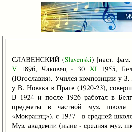
СЛАВЕНСКИЙ (
Slavenski
) [наст. фам
V
1896, Чаковец - 30
XI
1955, Бел
(Югославия). Учился композиции у З. 
у В. Новака в Праге (1920-23), совер
В 1924 и после 1926 работал в Белгр
предметы в частной муз. школе (
«Мокраняц»), с 1937 - в средней школ
Муз. академии (ныне - средняя муз. ш