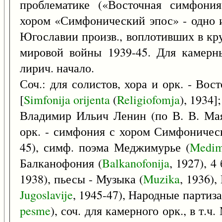
проблематике («Восточная симфония
хором «Симфонический эпос» - одно 
Югославии произв., воплотивших в кр
мировой войны 1939-45. Для камерн
лирич. начало.
Соч.: для солистов, хора и орк. - Во
[
Simfonija
orijenta
(
Religiofomja
), 1934]
Владимир Ильич Ленин (по В. В. Маяк
орк. - симфония с хором Симфоничес
45), симф. поэма Меджимурье (
Medim
Балканофония (
Balkanofonija
, 1927), 4
1938), пьесы - Музыка (
Muzika
, 1936)
Jugoslavije
, 1945-47), Народные партиз
pesme
), соч. для камерного орк., в т.ч.