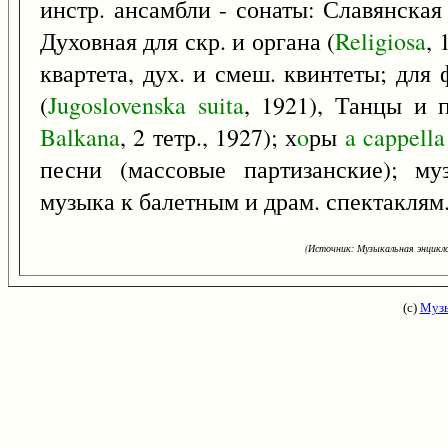
инстр. ансамбли - сонаты: Славянская 
Духовная для скр. и органа (
Religiosa
, 
квартета, дух. и смеш. квинтеты; для
(
Jugoslovenska
suita
, 1921), Танцы и 
Balkana
, 2 тетр., 1927); х
o
ры
a
cappella
песни (массовые партизанские); му
музыка к балетным и драм. спектаклям
(Источник: Музыкальная энцикло
(с)
Музы