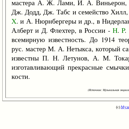
мастера А. Ж. Лами, И. А. Виньерон,
Дж. Додд, Дж. Табс и семейство Хилл,
X
. и А. Нюрнбергеры и др., в Нидерла
Алберт и Д. Флехтер, в России -
H
.
P
.
всемирную известность. До 1914 тео
рус. мастер М. А. Нетыкса, который са
известны П. Н. Летунов, А. М. Тока
изготавливающий прекрасные смычки,
кости.
(Источник: Музыкальная энцикло
(с)
Музы