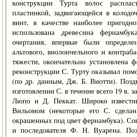
конструкции Турта волос расплас
пластинкой, задвигающейся в колодо
винт, в качестве наиболее пригодн
использована древесина фернамбук
очертания, впервые были определе
альтового, виолончельного и контраб
тяжести, окончательно установлена ф
реконструкции С. Турту оказывал пом
(по др. данным, Дж. Б. Виотти). По
изготовлении С. в течение всего 19 в. з
Люпо и Д. Пеккат. Широко известны
Вильомом (некоторые его С. сделан
окрашенных под цвет фернамбука). С
и последователя Ф. Н. Вуарена. По