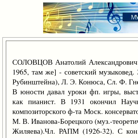
СОЛОВЦОВ Анатолий Александрович 
1965, там же] - советский музыковед.
Рубинштейна), Л. Э. Конюса, Сл. Ф. Г
В юности давал уроки фп. игры, выс
как пианист. В 1931 окончил Научн
композиторского ф-та Моск. консерват
М. В. Иванова-Борецкого (муз.-теоретич
Жиляева).Чл. РАПМ (1926-32). С кон.