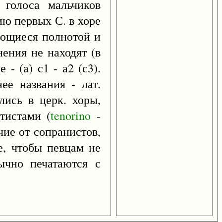
голоса мальчиков
ию первых С. в хоре
чающиеся полнотой и
нения не находят (в
- (а) с1 - а2 (с3).
ее названия - лат.
ись в церк. хоры,
тистами (
tenorino
-
чие от сопранистов,
е, чтобы певцам не
ычно печатаются с