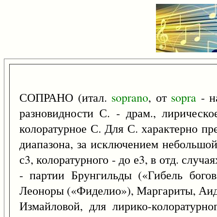
СОПРАНО (итал.
soprano
, от
sopra
- н
разновидности С. - драм., лирическо
колоратурное С. Для С. характерно пр
диапазона, за исключением небольшой 
с3, колоратурного - до е3, в отд. случая
- партии Брунгильды («Гибель богов
Леоноры («Фиделио»), Маргариты, Аид
Измайловой, для лирико-колоратурн