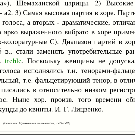
а»), Шемаханской царицы. 2) Высокие 
- а2. 3) Самая высокая партия в хоре. Парт
 голоса, а вторых - драматические, отли
а ярко выраженного вибрато в хоре приме
-колоратурные С). Диапазон партий в хоре 
 в., стали заменять употребительные ран
л.
treble
. Поскольку женщины не допускал
голоса исполнялись т.н. тенорами-фальце
льный, т.е. фальцетирующий тенор, в отли
 писались в относительно низком регистр
лос. Ныне хор. произв. того времени об
кунды до квинты. И. Г. Лицвенко.
(Источник: Музыкальная энциклопедия, 1973-1982)