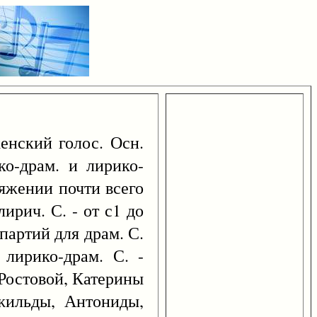
енский голос. Осн.
ко-драм. и лирико-
тяжении почти всего
ирич. С. - от с1 до
партий для драм. С.
 лирико-драм. С. -
Ростовой, Катерины
жильды, Антониды,