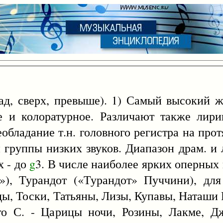
ад, сверх, превыше). 1) Самый высокий ж
е и колоратурное. Различают также лири
еобладание т.н. головного регистра на про
группы низких звуков. Диапазон драм. и л
х - до
g
3. В числе наиболее ярких оперных 
»), Турандот («Турандот» Пуччини), для
ы, Тоски, Татьяны, Лизы, Купавы, Наташи 
ого С. - Царицы ночи, Розины, Лакме, Д