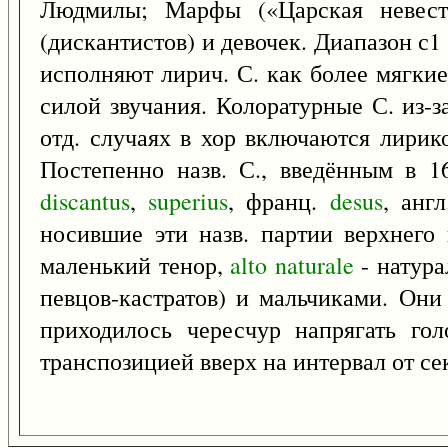
Людмилы; Марфы («Царская невест
(дискантистов) и девочек. Диапазон с1 
исполняют лирич. С. как более мягкие
силой звучания. Колоратурные С. из-з
отд. случаях в хор включаются лирико
Постепенно назв. С., введённым в 16
discantus
,
superius
, франц.
desus
, анг
носившие эти назв. партии верхнего 
маленький тенор,
alto
naturale
- натура
певцов-кастратов) и мальчиками. Они
приходилось чересчур напрягать го
транспозицией вверх на интервал от се