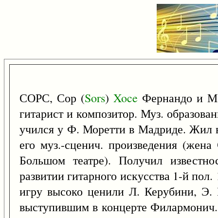
СОРС, Сор (
Sors
)
Xoce
Фернандо и М
гитарист и композитор. Муз. образова
учился у Ф. Моретти в Мадриде. Жил в
его муз.-сценич. произведения (жена
Большом театре). Получил известно
развитии гитарного искусства 1-й пол.
игру высоко ценили Л. Керубини, Э. 
выступившим в концерте Филармонич. 