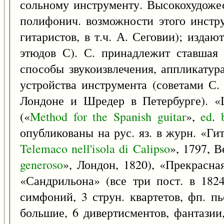
сольному инструменту. Высокохудожес
полифонич. возможности этого инстру
гитаристов, в т.ч. А. Сеговии); издаю
этюдов С). С. принадлежит ставшая
способы звукоизвлечения, аппликатур
устройства инструмента (советами С.
Лондоне и Шредер в Петербурге). «Ш
(«
Method
for
the
Spanish
guitar
»,
ed
.
опубликованы на рус. яз. в журн. «Гит
Telemaco
nell'isola
di
Calipso
», 1797, 
generoso
», Лондон, 1820), «Прекрасн
«Сандрильона» (все три пост. в 182
симфоний, 3 струн. квартетов, фп. пь
большие, 6 дивертисментов, фантазии,