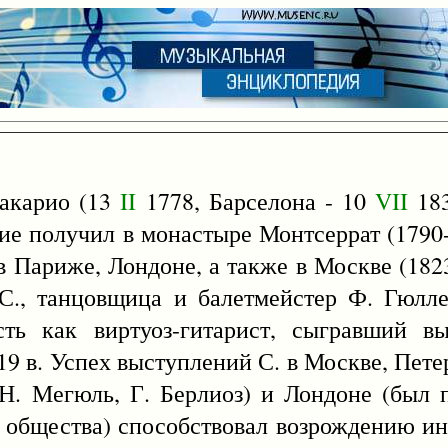
акарио (13
II
1778, Барселона - 10
VII
183
ние получил в монастыре Монтсеррат (1790-
 Париже, Лондоне, а также в Москве (1823
 С., танцовщица и балетмейстер Ф. Гюлле
сть как виртуоз-гитарист, сыгравший 
 19 в. Успех выступлений С. в Москве, Пете
Н. Мегюль, Г. Берлиоз) и Лондоне (был 
общества) способствовал возрождению инт