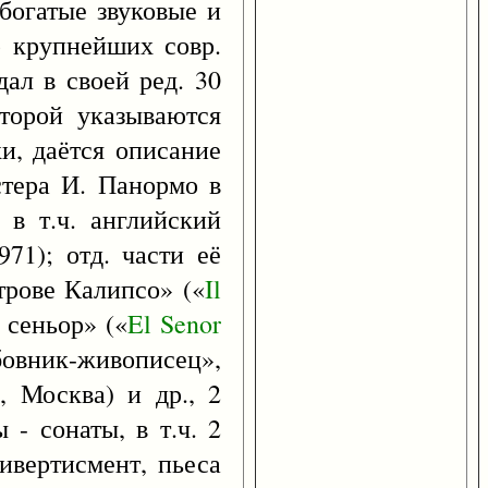
богатые звуковые и
р крупнейших совр.
дал в своей ред. 30
торой указываются
и, даётся описание
стера И. Панормо в
 в т.ч. английский
71); отд. части её
строве Калипсо» («
Il
 сеньор» («
El
Senor
бовник-живописец»,
, Москва) и др., 2
 - сонаты, в т.ч. 2
дивертисмент, пьеса