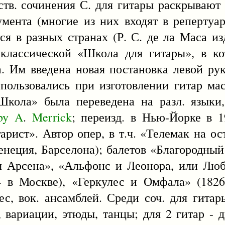
тв. сочинения С. для гитары раскрывают 
мента (многие из них входят в репертуа
тся в разных странах (Р. С. де ла Маса из
 классической «Школа для гитары», в ко
а. Им введена новая постановка левой рук
 пользовались при изготовлении гитар ма
кола» была переведена на разл. языки,
by
A
.
Merrick
; переизд. в Нью-Йорке в 19
арист». Автор опер, в т.ч. «Телемак на о
Венеция, Барселона); балетов «Благородный
ая Арсена», «Альфонс и Леонора, или Лю
4 в Москве), «Геркулес и Омфала» (1826
ес, вок. ансамблей. Среди соч. для гитары
 вариации, этюды, танцы; для 2 гитар - 