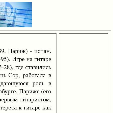
9, Париж) - испан.
95). Игре на гитаре
-28), где ставились
нь-Сор, работала в
выдающуюся роль в
рбурге, Париже (его
первым гитаристом,
ереса к гитаре как