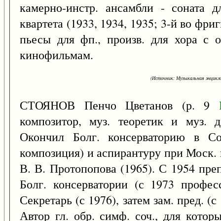
камерно-инстр. ансамбли - соната д
квартета (1933, 1934, 1935; 3-й во фриг
пьесы для фп., произв. для хора с 
кинофильмам.
(Источник: Музыкальная энцикло
СТОЯНОВ Пенчо Цветанов (р. 9
композитор, муз. теоретик и муз. д
Окончил Болг. консерваторию в Со
композиция) и аспирантуру при Моск. 
В. В. Протопопова (1965). С 1954 пре
Болг. консерватории (с 1973 професс
Секретарь (с 1976), затем зам. пред. (
Автор гл. обр. симф. соч., для кото