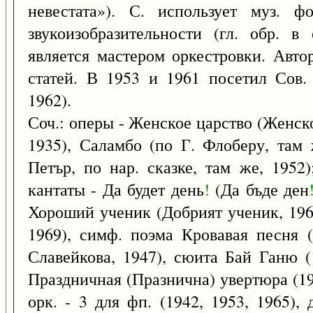
невестата»). С. использует муз. ф
звукоизобразительности (гл. обр. в
является мастером оркестровки. Автор
статей. В 1953 и 1961 посетил Сов.
1962).
Соч.: оперы - Женское царство (Женск
1935), Саламбо (по Г. Флоберу, там
Петър, по нар. сказке, там же, 1952
кантаты - Да будет день
!
(Да бъде ден
Хороший ученик (Добрият ученик, 1967
1969), симф. поэма Кровавая песня 
Славейкова, 1947), сюита Бай Ганю (
Праздничная (Празнична) увертюра (19
орк. - 3 для фп. (1942, 1953, 1965), д