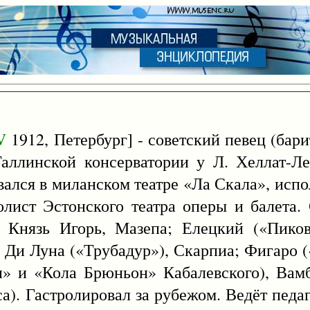
V
1912, Петербург] - советский певец (барит
Таллинской консерватории у Л. Хеллат-Л
вался в миланском театре «Ла Скала», испо
лист Эстонского театра оперы и балета. 
, Князь Игорь, Мазепа; Елецкий («Пико
 Ди Луна («Трубадур»), Скарпиа; Фигаро 
н» и «Кола Брюньон» Кабалевского), Вам
а). Гастролировал за рубежом. Ведёт педаг