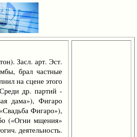
он). Засл. арт. Эст.
ембы, брал частные
лнил на сцене этого
Среди др. партий -
вая дама»), Фигаро
(«Свадьба Фигаро»),
бо («Огни мщения»
огич. деятельность.