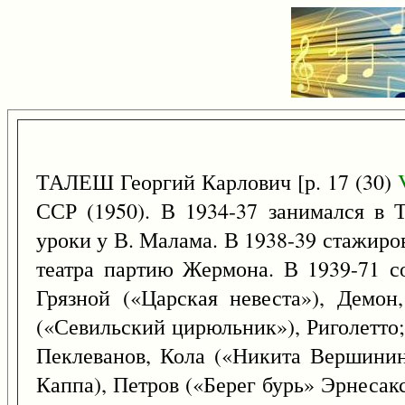
ТАЛЕШ Георгий Карлович [р. 17 (30)
ССР (1950). В 1934-37 занимался в 
уроки у В. Малама. В 1938-39 стажиро
театра партию Жермона. В 1939-71 со
Грязной («Царская невеста»), Демон
(«Севильский цирюльник»), Риголетто;
Пеклеванов, Кола («Никита Вершини
Каппа), Петров («Берег бурь» Эрнесакс