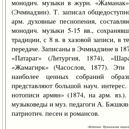
монодич. музыки в журн. «Жаманак»
(Эчмиадзин). Т. записал общедоступн
арм. духовные песнопения, составля
монодич. музыки 5-15 вв., сохранявш
традиции, с 8 в. в хазовой записи, в т
передаче. Записаны в Эчмиадзине в 18
«Патараг» (Литургия, 1874), «Шар
«Жамагирк» (Часослов, 1877). Эти
наиболее ценных собраний образ
представляют большой науч. интерес.
нотописи армян» (1874, на арм. яз.)
музыковеды и муз. педагоги А. Бжшкян
патриотич. песен и романсов.
(Источник: Музыкальная энцикло