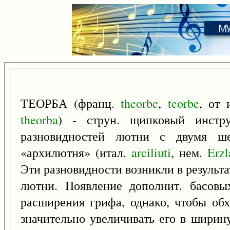
ТЕОРБА (франц.
theorbe
,
teorbe
, от 
theorba
) - струн. щипковый инстр
разновидностей лютни с двумя ше
«архилютня» (итал.
arciliuti
, нем.
Erzl
Эти разновидности возникли в результ
лютни. Появление дополнит. басовы
расширения грифа, однако, чтобы обх
значительно увеличивать его в ширин