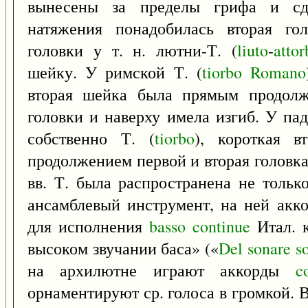
вынесены за пределы грифа и сд
натяжения понадобилась вторая гол
головки у т. н. лютни-Т. (
liuto
-
attor
шейку. У римской Т. (
tiorbo
Romano
вторая шейка была прямым продолж
головки и наверху имела изгиб. У пад
собственно Т. (
tiorbo
), короткая 
продолжением первой и вторая головка 
вв. Т. была распространена не тольк
ансамблевый инструмент, на ней акк
для исполнения
basso
continue
Итал. к
высоком звучании баса» («
Del
sonare
s
на архилютне играют аккорды
c
орнаментируют ср. голоса в громкой. 