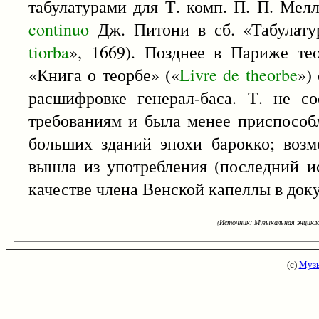
табулатурами для Т. комп. П. П. Мелл
continuo
Дж. Питони в сб. «Табулату
tiorba
», 1669). Позднее в Париже т
«Книга о теорбе» («
Livre
de
theorbe
»)
расшифровке генерал-баса. Т. не со
требованиям и была менее приспособ
больших зданий эпохи барокко; возм
вышла из употребления (последний и
качестве члена Венской капеллы в доку
(Источник: Музыкальная энцикло
(с)
Музы