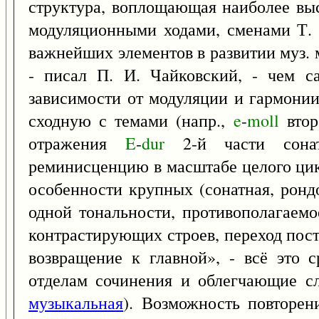
структура, воплощающая наиболее вы
модуляционными ходами, сменами Т. 
важнейших элементов в развитии муз. 
- писал П. И. Чайковский, - чем с
зависимости от модуляции и гармонии»
сходную с темами (напр.,
e
-
moll
втор
отражения
E
-
dur
2-й части сона
реминисценцию в масштабе целого цикл
особенности крупных (сонатная, ронд
одной тональности, противополагаемо
контрастирующих строев, переход пос
возвращение к главной», - всё это
отделам сочинения и облегчающие с
музыкальная
). Возможность повторен