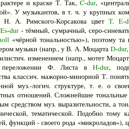
рактере и краске Т. Так,
C
-
dur
, «централ
ой». У музыкантов, в т. ч. у крупных ко
ля Н. А. Римского-Корсакова цвет
T
.
E
-
d
,
Es
-
dur
- тёмный, сумрачный, серо-синеват
oll
«чёрной тональностью»), поэтому та 
тером музыки (напр., у В. А. Моцарта
D
-
dur
тилистич. изменением (напр., мотет Моцар
в переложении Ф. Листа в
H
-
dur
, под
ства классич. мажорно-минорной Т. поняти
ной муз.-логич. структуре, т. е. о сво
отных отношений. Сложнейшие тональные 
ым средством муз. выразительности, а то
нической, тематической. Подобно тому к
ей, функций - своего рода «микроладов»), 