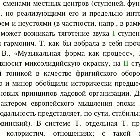
 сменами местных центров (ступеней, фун
я, но реализующими его и предельно ин
ем и неустоями (в частности, напр., в ра
может возникать тяготение звука
I
ступе
гармонич. Т. как бы вобрала в себя проч
 В., «Музыкальная форма как процесс», 19
вносит миксолидийскую окраску, на
II
сту
тоникой в качестве фригийского оборо
ажор и минор обобщили исторически предш
новых принципов ладовой организации. 
рактером европейского мышления эпохи 
дальность представляет, по сути, стабильн
винский). В системе Т. отдельная Т. пр
 колористич. отношениях; с такой 