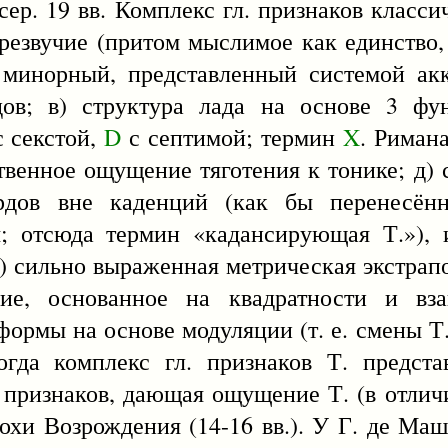
сер. 19 вв. Комплекс гл. признаков классич
резвучие (притом мыслимое как единство, 
 минорный, представленный системой ак
дов; в) структура лада на основе 3 ф
 секстой,
D
с септимой; термин
X
. Риман
твенное ощущение тяготения к тонике; д) 
ордов вне каденций (как бы перенесё
; отсюда термин «кадансирующая Т.»), 
е) сильно выраженная метрическая экстра
ие, основанное на квадратности и вза
рмы на основе модуляции (т. е. смены Т.
огда комплекс гл. признаков Т. предста
признаков, дающая ощущение Т. (в отличи
охи Возрождения (14-16 вв.). У Г. де Ма