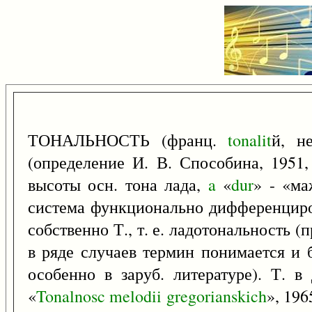
ТОНАЛЬНОСТЬ (франц.
tonalit
й, н
(определение И. В. Способина, 1951,
высоты осн. тона лада,
a
«
dur
» - «ма
система функционально дифференциров
собственно Т., т. е. ладотональность (
в ряде случаев термин понимается и 
особенно в заруб. литературе). Т. 
«
Tonalnosc
melodii
gregorianskich
», 196