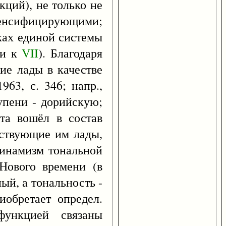
кций), не только не
тенсифицирующими;
мках единой системы
ни к
VII
). Благодаря
ие лады в качестве
63, с. 346; напр.,
пени - дорийскую;
та вошёл в состав
ествующие им лады,
Динамизм тональной
Нового времени (в
ый, а тональность -
иобретает определ.
функцией связаны