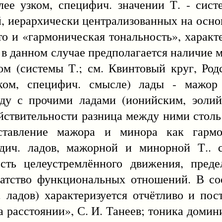
олее узком, специфич. значении Т. - сис
, иерархически централизованных на осн
что и «гармоническая тональность», характ
 в данном случае предполагается наличие м
м (системы Т.; см. Квинтовый круг, Родс
зком, специфич. смысле) лады - мажор
яду с прочими ладами (ионийским, эолий
действительности разница между ними столь
оставление мажора и минора как гармо
дич. ладов, мажорной и минорной Т.. с
сть целеустремлённого движения, преде
гатство функциональных отношений. В со
. ладов) характеризуется отчётливо и п
а расстоянии», С. И. Танеев; тоника домини