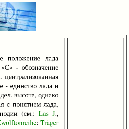
ое положение лада
«С» - обозначение
. централизованная
 - единство лада и
едел. высоте, однако
я с понятием лада,
онодии (см.:
Las
J
.,
wölftonreihe
:
Träger