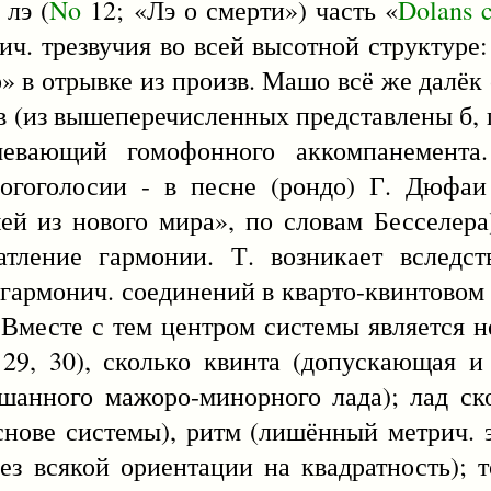
 лэ (
No
12; «Лэ о смерти») часть «
Dolans
ч. трезвучия во всей высотной структуре:
 в отрывке из произв. Машо всё же далёк о
 (из вышеперечисленных представлены б, г. 
умевающий гомофонного аккомпанемента
огоголосии - в песне (рондо) Г. Дюфаи
й из нового мира», по словам Бесселера
атление гармонии. Т. возникает вследс
гармонич. соединений в кварто-квинтовом
 Вместе с тем центром системы является н
ы 29, 30), сколько квинта (допускающая
шанного мажоро-минорного лада); лад ск
снове системы), ритм (лишённый метрич. э
ез всякой ориентации на квадратность); т