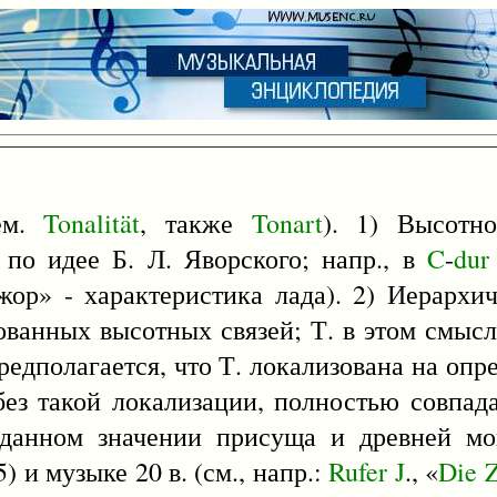
ем.
Tonalität
, также
Tonart
). 1) Высотн
 по идее Б. Л. Яворского; напр., в
C
-
dur
жор» - характеристика лада). 2) Иерархич
анных высотных связей; Т. в этом смысле
предполагается, что Т. локализована на опр
без такой локализации, полностью совпада
в данном значении присуща и древней м
5) и музыке 20 в. (см., напр.:
Rufer
J
., «
Die
Z