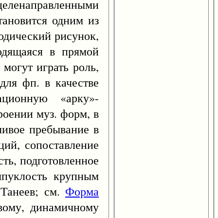
 целенаправленными
тановится одним из
лодический рисунок,
одящаяся в прямой
 могут играть роль,
ля фп. в качестве
ационную «арку»-
роении муз. форм, в
чивое пребывание в
ций, сопоставление
ть, подготовленное
ыпуклость крупным
 Танеев; см.
Форма
овому, динамичному