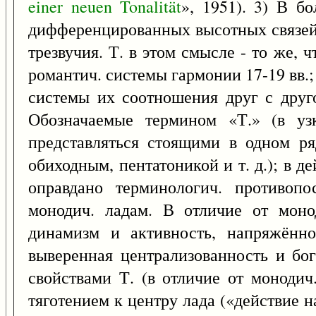
einer
neuen
Tonalität
», 1951). 3) В б
дифференцированных высотных связей
трезвучия. Т. в этом смысле - то же, 
романтич. системы гармонии 17-19 вв.;
системы их соотношения друг с друго
Обозначаемые термином «Т.» (в у
представляться стоящими в одном р
обиходным, пентатоникой и т. д.); в 
оправдано терминологич. противоп
монодич. ладам. В отличие от моно
динамизм и активность, напряжённо
выверенная централизованность и бо
свойствами Т. (в отличие от монодич
тяготением к центру лада («действие н