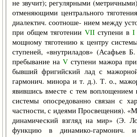
не звучит); регулярными (метричными)
отменяющими центрального тяготени
диалектич. соотноше- нием между усто
при общем тяготении
VII
ступени в
I
мощному тяготению к центру системы 
ступеней, «внутриладов» (Асафьев Б.
пребывание на
V
ступени мажора при
бывший фригийский лад с мажорной 
гармонич. минора и т. д.). Т. о., м
явившись вместе с тем воплощением 
системы опосредованно связан с ха
частности, с идеями Просвещения). «Мо
динамический взгляд на мир» (Э. Ло
функцию в динамико-гармонич. и