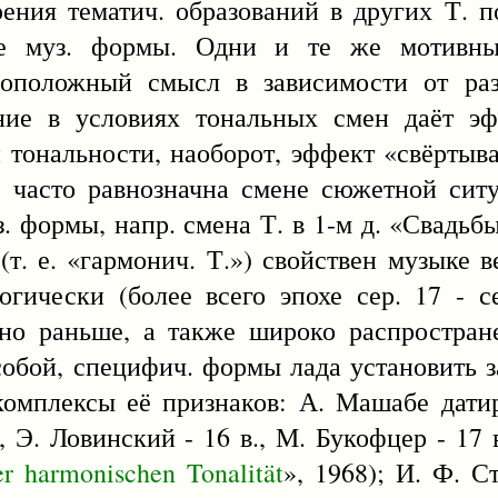
ения тематич. образований в других Т. п
ые муз. формы. Одни и те же мотивны
воположный смысл в зависимости от ра
ение в условиях тональных смен даёт э
й тональности, наоборот, эффект «свёрты
. часто равнозначна смене сюжетной сит
. формы, напр. смена Т. в 1-м д. «Свадь
т. е. «гармонич. Т.») свойствен музыке 
гически (более всего эпохе сер. 17 - се
ьно раньше, а также широко распростран
обой, специфич. формы лада установить за
комплексы её признаков: А. Машабе дати
., Э. Ловинский - 16 в., М. Букофцер - 17 
er
harmonischen
Tonalität
», 1968); И. Ф. С