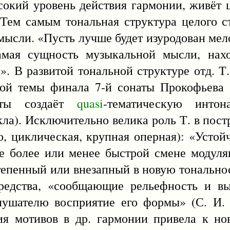
сокий уровень действия гармонии, живёт
Тем самым тональная структура целого с
мысли. «Пусть лучше будет изуродован ме
амая сущность музыкальной мысли, нах
. В развитой тональной структуре отд. Т.
ой темы финала 7-й сонаты Прокофьева д
ты создаёт
quasi
-тематическую интон
а). Исключительно велика роль Т. в пост
о, циклическая, крупная оперная): «Устой
е более или менее быстрой смене модуля
тепенный или внезапный в новую тональнос
 средства, «сообщающие рельефность и в
лушателю восприятие его формы» (С. И.
ия мотивов в др. гармонии привела к н