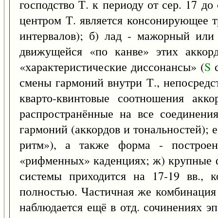
господство Т. к периоду от сер. 17 до 
центром Т. является консонирующее т
интервалов); б) лад - мажорный или
движущейся «по канве» этих аккор
«характеристические диссонансы» (
S
с
смены гармоний внутри Т., непосредс
кварто-квинтовые соотношения акк
распространённые на все соединения
гармоний (аккордов и тональностей); 
ритм»), а также форма - построен
«рифменных» каденциях; ж) крупные фо
системы приходится на 17-19 вв., к
полностью. Частичная же комбинация 
наблюдается ещё в отд. сочинениях эп