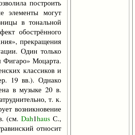
озволила построить
е элементы могут
зницы в тональной
ффект обострённого
вания», прекращения
уации. Один только
бы Фигаро» Моцарта.
венских классиков и
р. 19 вв.). Однако
ена в музыке 20 в.
труднительно, т. к.
рует возникновение
в. (см.
Dah
1
haus
С.,
травинский относит