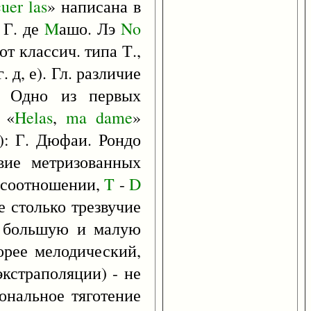
cuer
las
» написана в
 Г. де
M
ашо. Лэ
No
т классич. типа Т.,
д, е). Гл. различие
. Одно из первых
 «
Helas
,
ma
dame
»
): Г. Дюфаи. Рондо
твие метризованных
 соотношении,
T
-
D
е столько трезвучие
 и большую и малую
орее мелодический,
кстраполяции) - не
ональное тяготение