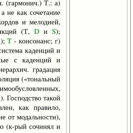
. (гармонич.) Т.: а)
а не как сочетание
кордов и мелодией,
ункций (Т,
D
и
S
);
а);
T
- консонанс; г)
система каденций и
нные с каденций и
иерархич. градация
поляция («тональный
имообусловленных,
). Господство такой
влен, как правило,
е от модальности),
шо (к-рый сочинял и