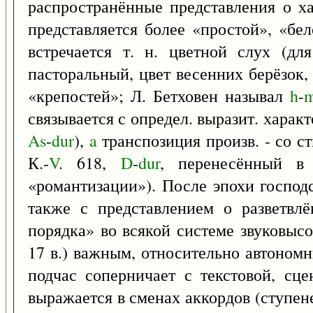
распространённые представления о ха
представляется более «простой», «бел
встречается т. н. цветной слух (д
пасторальный, цвет весенних берёзок
«крепостей»; Л. Бетховен называл
h
-
m
связывается с определ. выразит. харак
As
-
dur
),
a
транспозиция произв. - со с
К.-
V
. 618,
D
-
dur
, перенесённый 
«романтизации»). После эпохи господ
также с представлением о разветвлён
порядка» во всякой системе звуковыс
17 в.) важным, относительно автономн
подчас соперничает с текстовой, сце
выражается в сменах аккордов (ступен