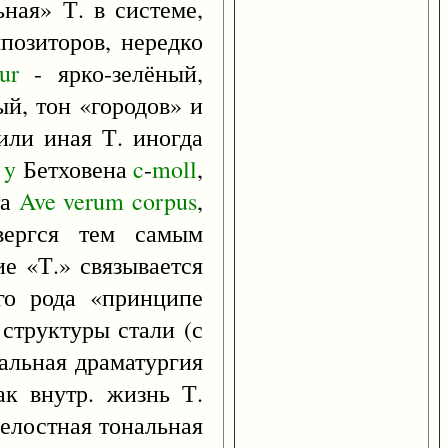
ьная» Т. в системе,
мпозиторов, нередко
ur
- ярко-зелёный,
ый, тон «городов» и
или иная Т. иногда
,
y
Бетховена
c
-
moll
,
та
Ave
verum
corpus
,
вергся тем самым
е «Т.» связывается
его рода «принципе
структуры стали (с
нальная драматургия
ак внутр. жизнь Т.
целостная тональная