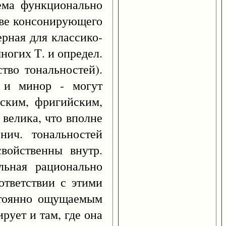
тема функционально
ове консонирующего
ерная для классико-
ногих Т. и определ.
тво тональностей).
 и минор - могут
ским, фригийским,
 велика, что вполне
нич. тональностей
войственны внутр.
льная рационально
ответствии с этими
остоянно ощущаемым
рует и там, где она