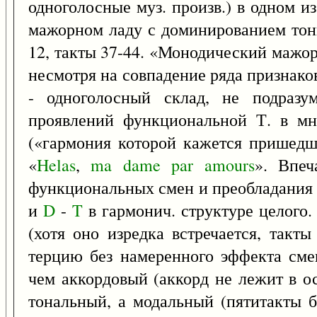
одноголосные муз. произв.) в одном из
мажорном ладу с доминированием тони
12, такты 37-44. «Монодический мажор»
несмотря на совпадение ряда признаков
- одноголосный склад, не подраз
проявлений функциональной Т. в мн
(«гармония которой кажется пришедше
«
Helas
,
ma
dame
par
amours
». Впеч
функциональных смен и преобладания 
и
D
-
T
в гармонич. структуре целого.
(хотя оно изредка встречается, такт
терцию без намеренного эффекта сме
чем аккордовый (аккорд не лежит в о
тональный, а модальный (пятитакты б