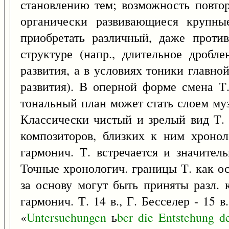
становлению тем; возможность повтор
органически развивающиеся крупн
приобретать различный, даже проти
структуре (напр., длительное дробл
развития, а в условиях тоники главно
развития). В оперной форме смена Т
тональный план может стать слоем муз
Классически чистый и зрелый вид Т. (
композиторов, близких к ним хроноло
гармонич. Т. встречается и значител
Точные хронологич. границы Т. как ос
за основу могут быть приняты разл. 
гармонич. Т. 14 в., Г. Бесселер - 15 в
«
Untersuchungen
ь
ber
die
Entstehung
d