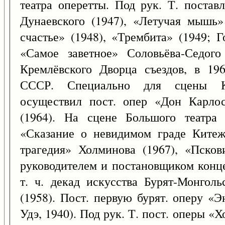
театра оперетты. Под рук. Т. поста
Дунаевского (1947), «Летучая мышь»
счастье» (1948), «Трембита» (1949; 
«Самое заветное» Соловьёва-Седого
Кремлёвского Дворца съездов, в 19
СССР. Специально для сцены Кр
осуществил пост. опер «Дон Карлос
(1964). На сцене Большого театра 
«Сказание о невидимом граде Китеж
трагедия» Холминова (1967), «Псков
руководителем и постановщиком конце
т. ч. декад искусства Бурят-Монгол
(1958). Пост. первую бурят. оперу «Э
Удэ, 1940). Под рук. Т. пост. оперы 