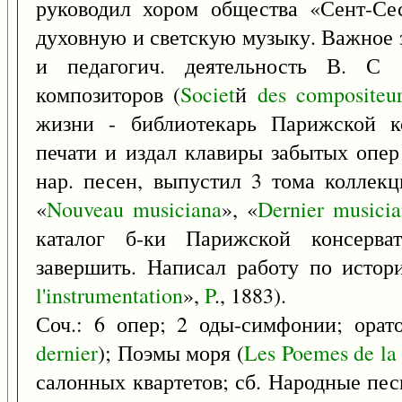
руководил хором общества «Сент-Се
духовную и светскую музыку. Важное 
и педагогич. деятельность В. С 
композиторов (
Societ
й
des
compositeu
жизни - библиотекарь Парижской ко
печати и издал клавиры забытых опер 
нар. песен, выпустил 3 тома коллекц
«
Nouveau
musiciana
», «
Dernier
musicia
каталог б-ки Парижской консерват
завершить. Написал работу по истор
l'instrumentation
»,
P
., 1883).
Соч.: 6 опер; 2 оды-симфонии; орат
dernier
); Поэмы моря (
Les
Poemes
de
la
салонных квартетов; сб. Народные пе