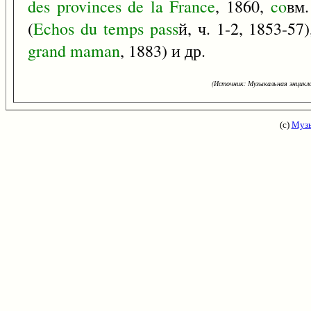
des
provinces
de
la
France
, 1860,
co
вм
(
Echos
du
temps
pass
й, ч. 1-2, 1853-5
grand
maman
, 1883) и др.
(Источник: Музыкальная энцикло
(с)
Музы