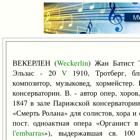
ВЕКЕРЛЕН (
Weckerlin
) Жан Батист 
Эльзас - 20
V
1910, Тротберг, бл
композитор, музыковед, хормейстер.
консерватории. В. - автор опер, хоро
1847 в зале Парижской консерватории
«Смерть Ролана» для солистов, хора и 
пост. одноактная опера «Органист в
l'embarras
»), выдержавшая св. 100 