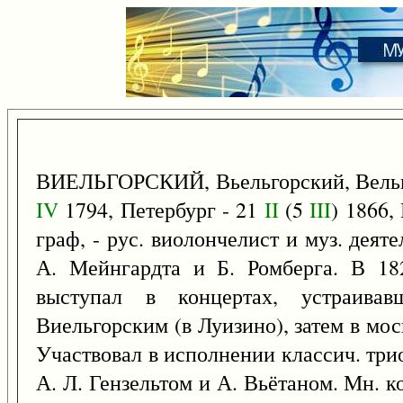
ВИЕЛЬГОРСКИЙ, Вьельгорский, Вельг
IV
1794, Петербург - 21
II
(5
III
) 1866,
граф, - рус. виолончелист и муз. деят
А. Мейнгардта и Б. Ромберга. В 18
выступал в концертах, устраив
Виельгорским (в Луизино), затем в моск
Участвовал в исполнении классич. три
А. Л. Гензельтом и А. Вьётаном. Мн. 