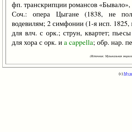
фп. транскрипции романсов «Бывало»,
Соч.: опера Цыгане (1838, не пол
водевилям; 2 симфонии (1-я исп. 1825,
для влч. с орк.; струн, квартет; пьесы
для хора с орк. и
a
cappella
; обр. нар. п
(Источник: Музыкальная энцикло
(с)
Музы