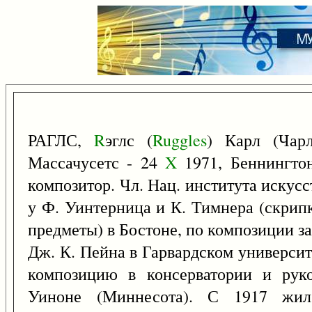
РАГЛС,
R
эглс (
Ruggles
) Карл (Чар
Массачусетс - 24
X
1971, Беннингтон
композитор. Чл. Нац. института искусс
у Ф. Уинтерница и К. Тимнера (скрипк
предметы) в Бостоне, по композиции з
Дж. К. Пейна в Гарвардском университ
композицию в консерватории и руко
Уиноне (Миннесота). С 1917 жи