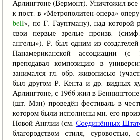
Арлингтоне (Вермонт). Уничтожил все с
к пост. в «Метрополитен-опера» оперу
bell
», по Г. Гауптману), над которой р
свои первые зрелые произв. (сим
ангелы»). Р. был одним из создателе
Панамериканской ассоциации (с 
преподавал композицию в универси
занимался гл. обр. живописью (учас
был другом Р. Кента и др. видных х
Арлингтоне, с 1966 жил в Беннингтон
(шт. Мэн) проведён фестиваль в честь
котором были исполнены мн. его произв.
Новой Англии (см.
Соединённых Штат
благородством стиля, суровостью, 