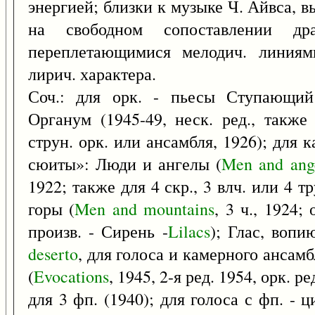
энергией; близки к музыке Ч. Айвса, 
на свободном сопоставлении др
переплетающимися мелодич. линиям
лирич. характера.
Соч.: для орк. - пьесы Ступающи
Органум (1945-49, неск. ред., также
струн. орк. или ансамбля, 1926); для 
сюиты»: Люди и ангелы (
Men
and
ang
1922; также для 4 скр., 3 влч. или 4 т
горы (
Men
and
mountains
, 3 ч., 1924; 
произв. - Сирень -
Lilacs
); Глас, воп
deserto
, для голоса и камерного ансамб
(
Evocations
, 1945, 2-я ред. 1954, орк. 
для 3 фп. (1940); для голоса с фп. - 