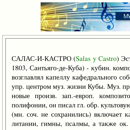
САЛАС-И-КАСТРО (
Salas
y
Castro
) Эс
1803, Сантьяго-де-Куба) - кубин. компо
возглавлял капеллу кафедрального соб
упр. центром муз. жизни Кубы. Муз. пр
новые произв. зап.-европ. компози
полифонии, он писал гл. обр. культов
(мн. соч. не сохранились) включает к
литании, гимны, псалмы, а также ок.