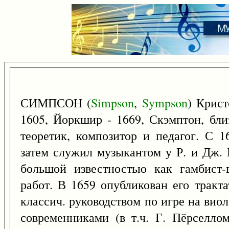
СИМПСОН (
Simpson
,
Sympson
) Крист
1605, Йоркшир - 1669, Скэмптон, близ
теоретик, композитор и педагог. С 1
затем служил музыкантом у Р. и Дж. 
большой известностью как гамбист-
работ. В 1659 опубликован его тракта
классич. руководством по игре на вио
современниками (в т.ч. Г. Пёрселло