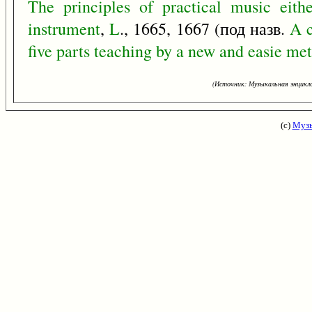
The
principles
of
practical
music
eith
instrument
,
L
., 1665, 1667 (под назв.
A
five
parts
teaching
by
a
new
and
easie
met
(Источник: Музыкальная энцикло
(с)
Музы