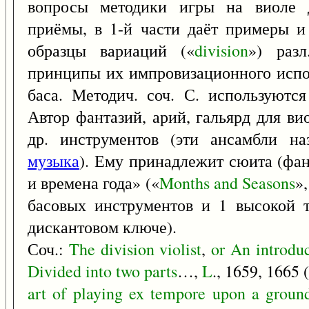
вопросы методики игры на виоле д
приёмы, в 1-й части даёт примеры и
образцы вариаций («
division
») разл
принципы их импровизационного испо
баса. Методич. соч. С. используются
Автор фантазий, арий, гальярд для в
др. инструментов (эти ансамбли на
музыка
). Ему принадлежит сюита (фан
и времена года» («
Months
and
Seasons
»
басовых инструментов и 1 высокой т
дискантовом ключе).
Соч.:
The
division
violist
,
or
An
introdu
Divided
into
two
parts
…,
L
., 1659, 1665 
art
of
playing
ex
tempore
upon
a
groun