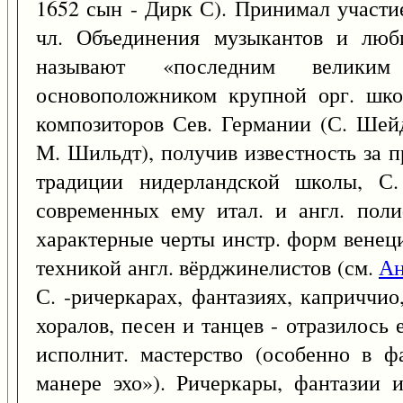
1652 сын - Дирк С). Принимал участие
чл. Объединения музыкантов и люб
называют «последним велики
основоположником крупной орг. шко
композиторов Сев. Германии (С. Шей
М. Шильдт), получив известность за 
традиции нидерландской школы, С.
современных ему итал. и англ. поли
характерные черты инстр. форм вене
техникой англ. вёрджинелистов (см.
Ан
С. -ричеркарах, фантазиях, каприччио
хоралов, песен и танцев - отразилось 
исполнит. мастерство (особенно в ф
манере эхо»). Ричеркары, фантазии 