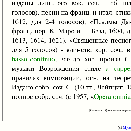
изданы лишь его вок. соч. - сб. ш
голосов), песни на франц. и итал. стих
1612, для 2-4 голосов), «Псалмы Да
франц. пер. К. Маро и Т. Беза, 1604, д
1613, 1614, 1621). «Священные песно
для 5 голосов) - единств. хор. соч.,
basso
continuo
; все др. хор. произв. 
музыки Возрождения стиле
a
cappe
правилах композиции, осн. на теор
Издано собр. соч. С. (10 тт., Лейпциг,
полное собр. соч. (с 1957, «
Opera
omnia
(Источник: Музыкальная энцикло
(с)
Музы