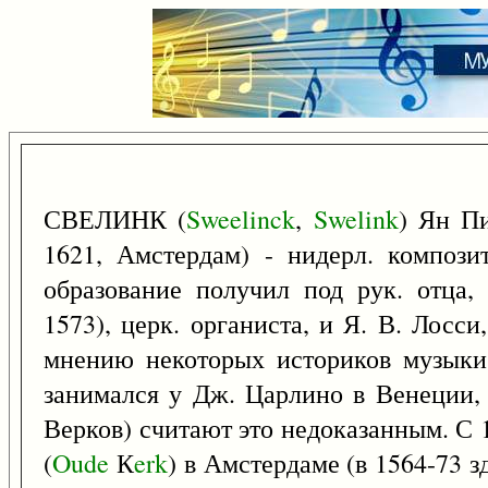
СВЕЛИНК (
Sweelinck
,
Swelink
) Ян Пи
1621, Амстердам) - нидерл. компози
образование получил под рук. отца,
1573), церк. органиста, и Я. В. Лосси
мнению некоторых историков музыки 
занимался у Дж. Царлино в Венеции, д
Верков) считают это недоказанным. С 
(
Oude
К
erk
) в Амстердаме (в 1564-73 з