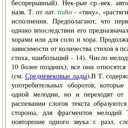
беспрерывный). Нек-рые ср.-век. авт
назв. Т. от лат.
traho
- «тяну», «растяг
исполнения. Предполагают, что перв
однако впоследствии его предназнача
хорами или для соло и хора. Продолжи
зависимости от количества стихов в п
стиха, наибольший - 14). Число мелод
10 более поздних); все они относятс
(см.
Средневековые лады
).В Т. содер
употребительных оборотов, которые
одной мелодии, но и переходят от 
распевании слогов текста образуются
стороны, для фрагментов мелодий Т
повторение одного звука с разл. с