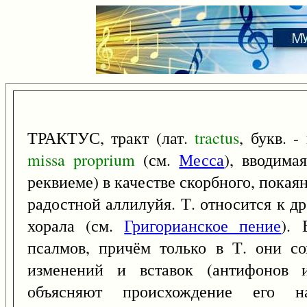
ТРАКТУС, тракт (лат.
tractus
, букв. -
missa
proprium
(см.
Месса
), вводима
реквиеме) в качестве скорбного, пока
радостной аллилуйя. Т. относится к 
хорала (см.
Григорианское пение
). 
псалмов, причём только в Т. они со
изменений и вставок (антифонов и
объясняют происхождение его 