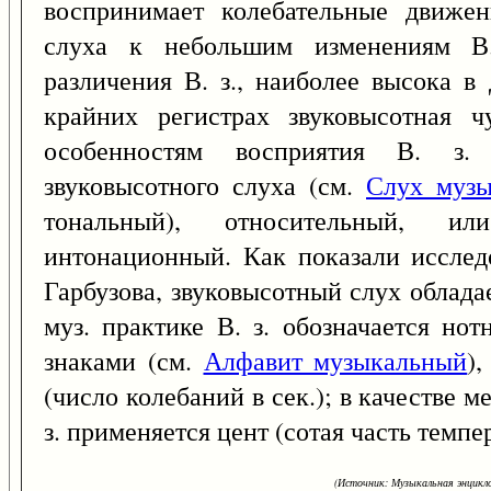
воспринимает колебательные движен
слуха к небольшим изменениям В. 
различения В. з., наиболее высока в 
крайних регистрах звуковысотная ч
особенностям восприятия В. з.
звуковысотного слуха (см.
Слух муз
тональный), относительный, и
интонационный. Как показали исследо
Гарбузова, звуковысотный слух облада
муз. практике В. з. обозначается н
знаками (см.
Алфавит музыкальный
)
(число колебаний в сек.); в качестве
з. применяется цент (сотая часть темп
(Источник: Музыкальная энцикло