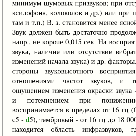
минимум шумовых призвуков; при отсу
ксилофона, колоколов и др.) или при 
там и т.п.) В. з. становится менее ясн
Звук должен быть достаточно продолж
напр., не короче 0,015 сек. На восприя
звука, наличие или отсутствие вибра
изменений начала звука) и др. факторы
стороны звуковысотного восприяти
отношениями частот звуков, и те
ощущением изменения окраски звука 
и потемнением при понижении
воспринимается в пределах от 16 гц (
с5 -
d
5), тембровый - от 16 гц до 18 0
находится область инфразвуков, 